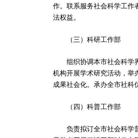
作。联系服务社会科学工作
法权益。
（三）科研工作部
组织协调本市社会科学界
机构开展学术研究活动，举
成果社会化。承办全市社科
（四）科普工作部
负责拟订全市社会科学普