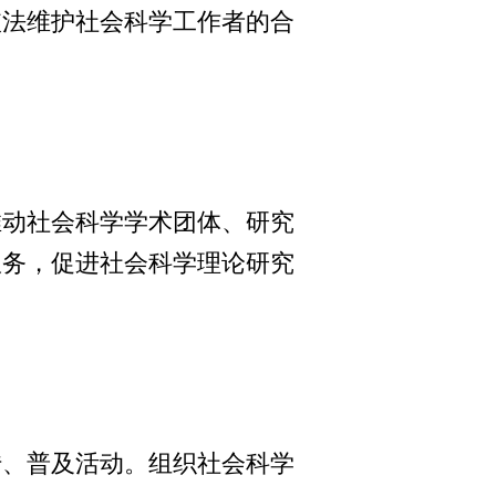
依法维护社会科学工作者的合
动社会科学学术团体、研究
服务，促进社会科学理论研究
、普及活动。组织社会科学