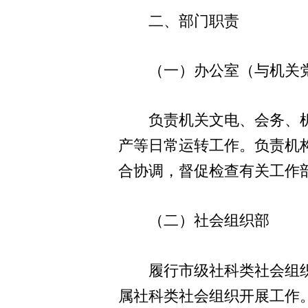
二、部门职责
（一）办公室（与机关党
负责机关文电、会务、机
产等日常运转工作。负责机
合协调，督促检查有关工作
（二）社会组织部
履行市级社科类社会组织
属社科类社会组织开展工作