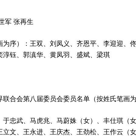
军 张再生
为序）：王双、刘凤义、齐恩平、李迎迎、佟
栾淳钰、郭滇华、黄凤羽、盛斌、梁琪
联合会第八届委员会委员名单（按姓氏笔画为
忠武、马虎兆、马蔚姝（女）、丰仕琪（女）
王立文、王永进、王庆杰、王劲松、王作云（