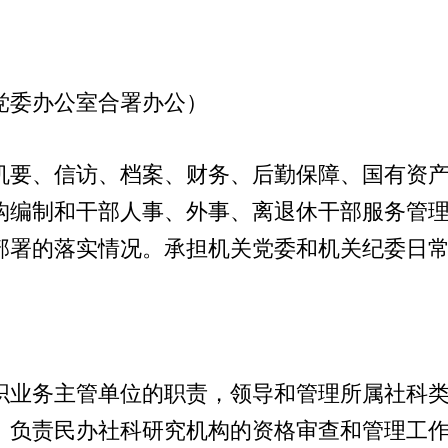
委办公室合署办公）
要、信访、档案、财务、后勤保障、国有资产
构编制和干部人事、外事、离退休干部服务管
部署的落实情况。承担机关党委和机关纪委日
业务主管单位的职责，领导和管理所属社科类
。负责民办社科研究机构的资格审查和管理工