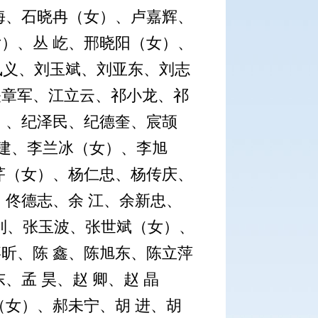
海、石晓冉（女）、卢嘉辉、
）、丛 屹、邢晓阳（女）、
凤义、刘玉斌、刘亚东、刘志
关章军、江立云、祁小龙、祁
）、纪泽民、纪德奎、宸颉
双建、李兰冰（女）、李旭
芹（女）、杨仁忠、杨传庆、
、佟德志、余 江、余新忠、
玉利、张玉波、张世斌（女）、
昕、陈 鑫、陈旭东、陈立萍
孟 昊、赵 卿、赵 晶
（女）、郝未宁、胡 进、胡