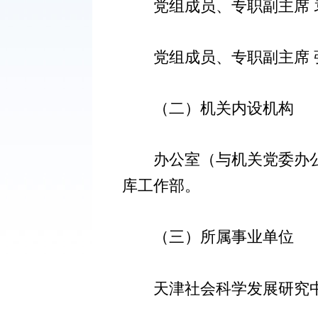
党组成员、专职副主席 
党组成员、专职副主席 
（二）机关内设机构
办公室（与机关党委办公
库工作部。
（三）所属事业单位
天津社会科学发展研究