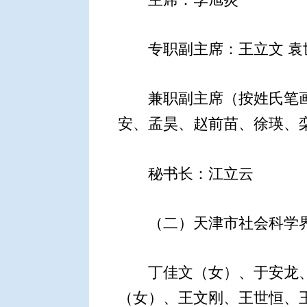
专职副主席：王立文 袁世
兼职副主席（按姓氏笔画
安、孟昊、赵前苗、徐瑛、
秘书长：江立云
（二）天津市社会科学界
丁佳文（女）、于安龙、于
（女）、王文刚、王世恒、